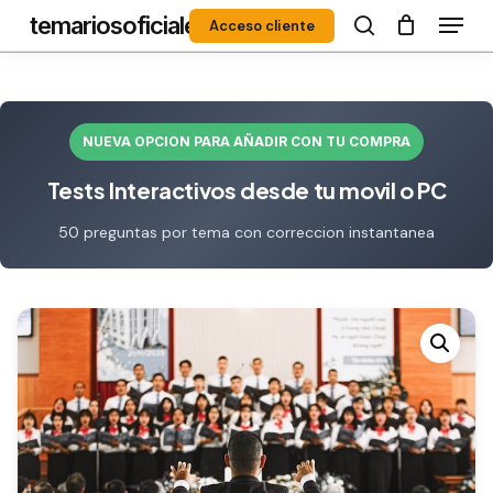
Menú
Skip
temariosoficiales
Acceso cliente
to
search
Close
main
Menu
content
NUEVA OPCION PARA AÑADIR CON TU COMPRA
Tests Interactivos desde tu movil o PC
50 preguntas por tema con correccion instantanea