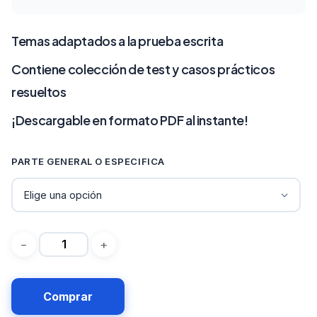
de
precios:
Temas adaptados a la prueba escrita
desde
Contiene colección de test y casos prácticos
resueltos
68€
¡Descargable en formato PDF al instante!
hasta
188€
PARTE GENERAL O ESPECIFICA
Comprar