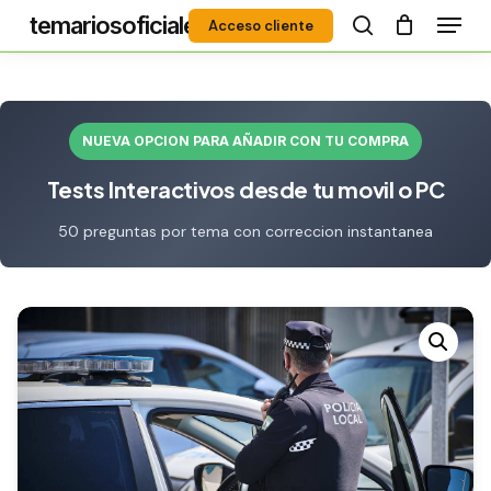
Menú
Skip
temariosoficiales
Acceso cliente
to
search
Close
main
Menu
content
NUEVA OPCION PARA AÑADIR CON TU COMPRA
Tests Interactivos desde tu movil o PC
50 preguntas por tema con correccion instantanea