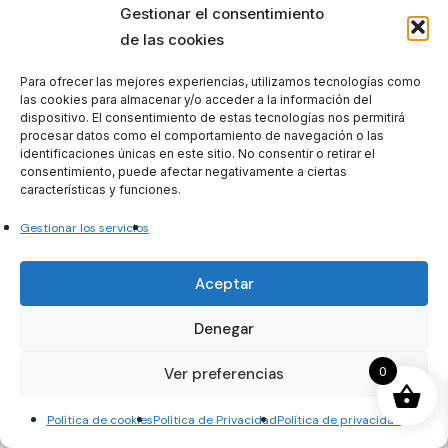
TE
ELIGE UNA OPCION
*
Gestionar el consentimiento
PIDE UNA MUESTRA
LLAMAMOS
de las cookies
PIDE MAS INFO
+ INFO CLASES ON LINE CASOS PRÁCTICOS
Para ofrecer las mejores experiencias, utilizamos tecnologías como
las cookies para almacenar y/o acceder a la información del
dispositivo. El consentimiento de estas tecnologías nos permitirá
Teléfono
*
procesar datos como el comportamiento de navegación o las
identificaciones únicas en este sitio. No consentir o retirar el
consentimiento, puede afectar negativamente a ciertas
características y funciones.
Correo electrónico
*
Gestionar los servicios
Aceptar
DINOS QUÉ OPOSICIÓN TE INTERESA Y LO QUE
Denegar
NECESITAS
*
0
Ver preferencias
Política de cookies
Política de Privacidad
Política de privacidad
ENVIAR