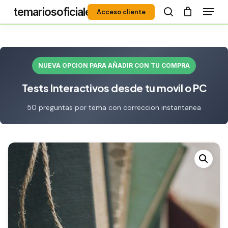
Menú
Skip
temariosoficiales
Acceso cliente
to
search
Close
main
Menu
content
NUEVA OPCION PARA AÑADIR CON TU COMPRA
Tests Interactivos desde tu movil o PC
50 preguntas por tema con correccion instantanea