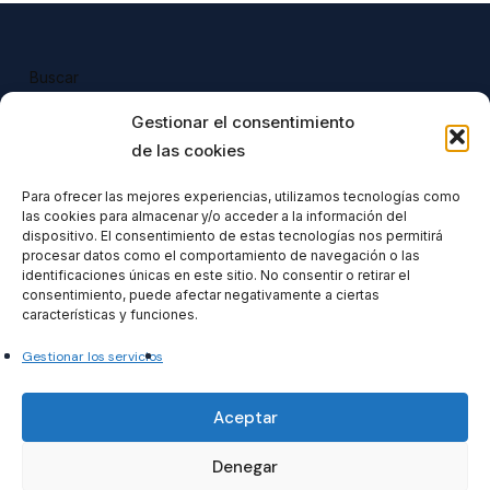
Buscar
Buscar
Gestionar el consentimiento
de las cookies
Para ofrecer las mejores experiencias, utilizamos tecnologías como
las cookies para almacenar y/o acceder a la información del
Todos nuestros productos tienen 
dispositivo. El consentimiento de estas tecnologías nos permitirá
incluido el IVA en su precio.
procesar datos como el comportamiento de navegación o las
identificaciones únicas en este sitio. No consentir o retirar el
consentimiento, puede afectar negativamente a ciertas
características y funciones.
Gestionar los servicios
Formacionventiocho2023 SL
Aceptar
Denegar