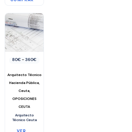
Rango
80
€
-
360
€
de
precios:
desde
Arquitecto Técnico
80€
,
hasta
Hacienda Pública
360€
,
Ceuta
OPOSICIONES
CEUTA
Arquitecto
Técnico Ceuta
VER