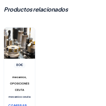
Productos relacionados
80
€
,
mecanico
OPOSICIONES
CEUTA
mecanico ceuta
COMPRAR