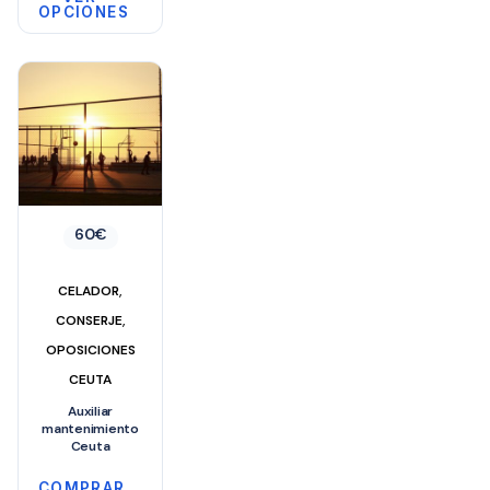
OPCIONES
Este
producto
tiene
múltiples
variantes.
Las
opciones
60
€
se
pueden
,
CELADOR
elegir
,
CONSERJE
en
OPOSICIONES
la
CEUTA
página
Auxiliar
de
mantenimiento
producto
Ceuta
COMPRAR