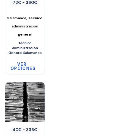
Rango
72
€
-
360
€
de
precios:
desde
,
Salamanca
Tecnico
72€
hasta
administracion
360€
general
Técnico
administración
General Salamanca
VER
OPCIONES
Este
producto
tiene
múltiples
variantes.
Las
opciones
Rango
40
€
-
336
€
se
de