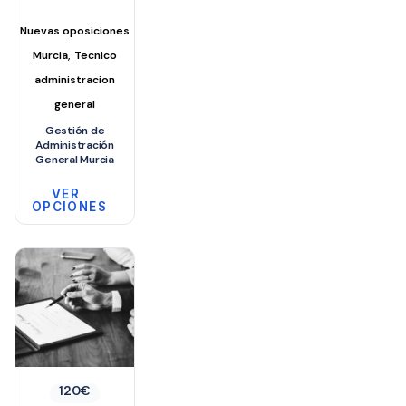
precios:
pueden
desde
Nuevas oposiciones
elegir
40€
,
hasta
Murcia
Tecnico
en
336€
administracion
la
general
página
Gestión de
de
Administración
producto
General Murcia
VER
OPCIONES
Este
producto
tiene
múltiples
variantes.
Las
opciones
120
€
se