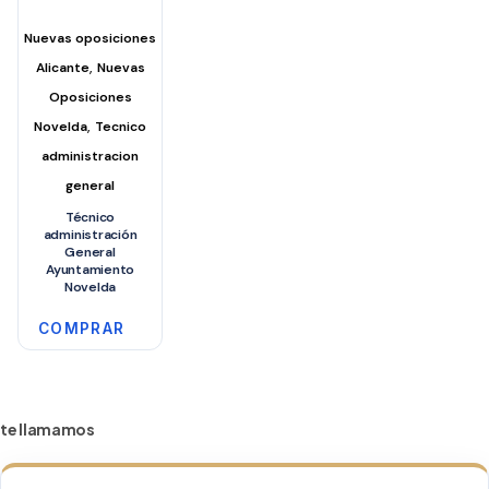
pueden
Nuevas oposiciones
elegir
,
Alicante
Nuevas
en
Oposiciones
la
,
Novelda
Tecnico
página
administracion
de
general
producto
Técnico
administración
General
Ayuntamiento
Novelda
COMPRAR
te llamamos