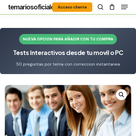
Menú
Skip
temariosoficiales
Acceso cliente
to
search
Close
main
Menu
content
NUEVA OPCION PARA AÑADIR CON TU COMPRA
Tests Interactivos desde tu movil o PC
50 preguntas por tema con correccion instantanea