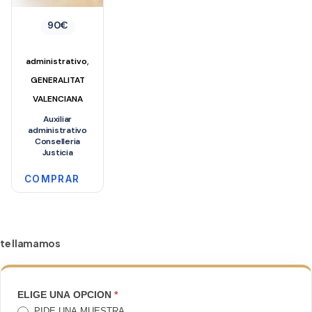
90
€
,
administrativo
GENERALITAT
VALENCIANA
Auxiliar
administrativo
Conselleria
Justicia
COMPRAR
te llamamos
TE
ELIGE UNA OPCION
*
PIDE UNA MUESTRA