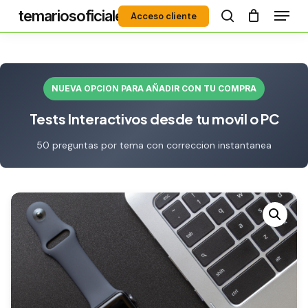
Menú
Skip
temariosoficiales
Acceso cliente
to
search
Close
main
Menu
content
NUEVA OPCION PARA AÑADIR CON TU COMPRA
Tests Interactivos desde tu movil o PC
50 preguntas por tema con correccion instantanea