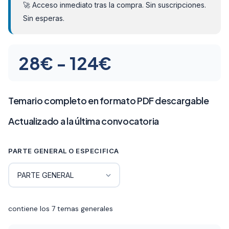
🚀 Acceso inmediato tras la compra. Sin suscripciones.
Sin esperas.
Rango
28
€
-
124
€
de
precios:
Temario completo en formato PDF descargable
desde
Actualizado a la última convocatoria
28€
PARTE GENERAL O ESPECIFICA
hasta
124€
contiene los 7 temas generales