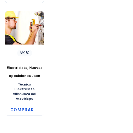
Este
producto
tiene
múltiples
variantes.
Las
84
€
opciones
se
,
Electricista
Nuevas
pueden
oposiciones Jaen
elegir
en
Técnico
Electricista
la
Villanueva del
Arzobispo
página
de
COMPRAR
producto