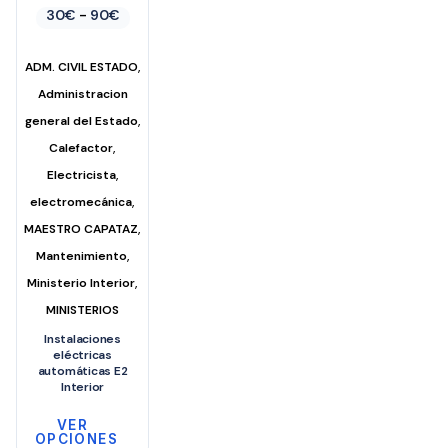
Rango
30
€
-
90
€
de
precios:
desde
,
ADM. CIVIL ESTADO
30€
hasta
Administracion
90€
,
general del Estado
,
Calefactor
,
Electricista
,
electromecánica
,
MAESTRO CAPATAZ
,
Mantenimiento
,
Ministerio Interior
MINISTERIOS
Instalaciones
eléctricas
automáticas E2
Interior
VER
OPCIONES