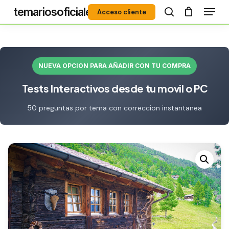
Menú
Skip
temariosoficiales
Acceso cliente
to
search
Close
main
Menu
content
NUEVA OPCION PARA AÑADIR CON TU COMPRA
Tests Interactivos desde tu movil o PC
50 preguntas por tema con correccion instantanea