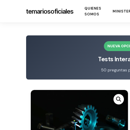
Skip
QUIENES
temariosoficiales
to
MINISTE
SOMOS
main
content
NUEVA OPC
Tests Inter
50 preguntas 