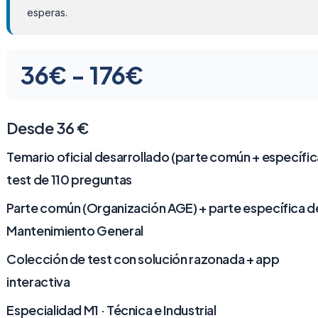
esperas.
Rango
36
€
-
176
€
de
precios:
Desde 36 €
desde
Temario oficial desarrollado (parte común + específica
test de 110 preguntas
36€
Parte común (Organización AGE) + parte específica d
hasta
Mantenimiento General
176€
Colección de test con solución razonada + app
interactiva
Especialidad M1 · Técnica e Industrial