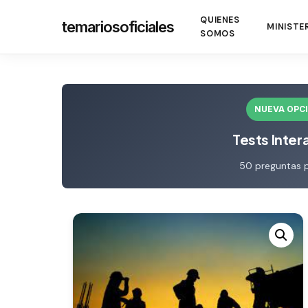
Skip
QUIENES
temariosoficiales
to
MINISTE
SOMOS
main
content
NUEVA OPC
Tests Inter
50 preguntas 