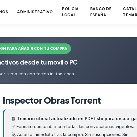
POLICIA
BANCO DE
CATÁL
RIOS
ADMINISTRATIVO
LOCAL
ESPAÑA
TEMAR
ION PARA AÑADIR CON TU COMPRA
activos desde tu movil o PC
por tema con correccion instantanea
Inspector Obras Torrent
📘
Temario oficial actualizado en PDF listo para descarga
✅ Formato compatible con todas las convocatorias vigentes.
🚀 Acceso inmediato tras la compra. Sin suscripciones. Sin