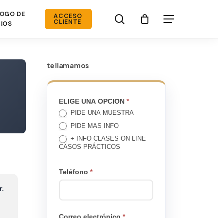
OGO DE
search
ACCESO
Menú
CLIENTE
IOS
te llamamos
TE
ELIGE UNA OPCION
*
PIDE UNA MUESTRA
LLAMAMOS
PIDE MAS INFO
+ INFO CLASES ON LINE
CASOS PRÁCTICOS
Teléfono
*
r.
Correo electrónico
*