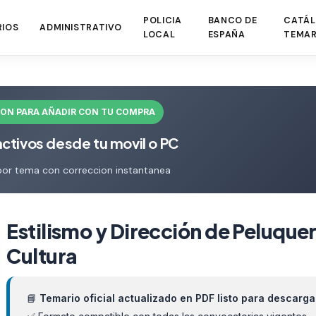
POLICIA
BANCO DE
CATÁL
RIOS
ADMINISTRATIVO
LOCAL
ESPAÑA
TEMAR
ION PARA AÑADIR CON TU COMPRA
activos desde tu movil o PC
por tema con correccion instantanea
Estilismo y Dirección de Peluquer
Cultura
📘
Temario oficial actualizado en PDF listo para descarga