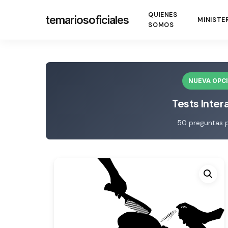
Skip
QUIENES
temariosoficiales
to
MINISTE
SOMOS
main
content
NUEVA OPC
Tests Inter
50 preguntas 