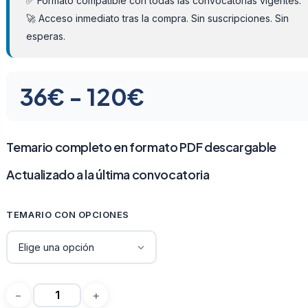
✅ Formato compatible con todas las convocatorias vigentes.
🚀 Acceso inmediato tras la compra. Sin suscripciones. Sin
esperas.
Rango
36
€
-
120
€
de
precios:
Temario completo en formato PDF descargable
desde
Actualizado a la última convocatoria
36€
TEMARIO CON OPCIONES
hasta
120€