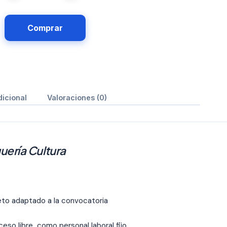
Comprar
dicional
Valoraciones (0)
uería Cultura
eto adaptado a la convocatoria
eso libre como personal laboral fijo,