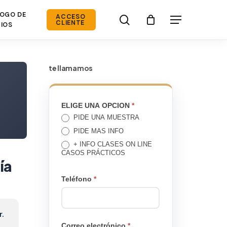
OGO DE
search
ACCESO
Menú
CLIENTE
IOS
te llamamos
TE
ELIGE UNA OPCION
*
PIDE UNA MUESTRA
LLAMAMOS
PIDE MAS INFO
+ INFO CLASES ON LINE
CASOS PRÁCTICOS
ía
Teléfono
*
r.
Correo electrónico
*