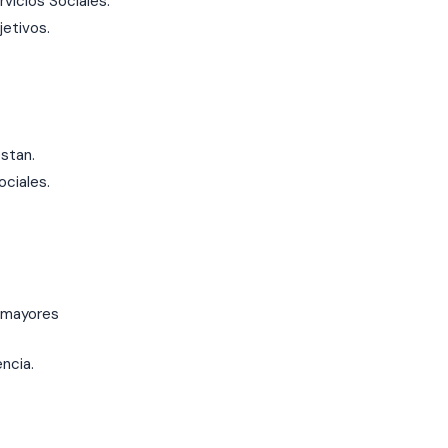
vicios Sociales.
jetivos.
estan.
ociales.
s mayores
ncia.