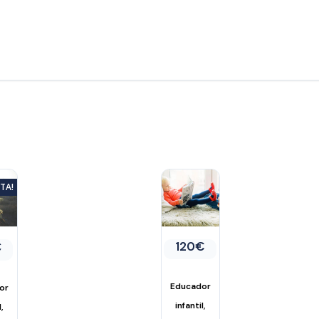
TA!
El
€
120
€
io
precio
inal
actual
es:
Educador
or
€.
90€.
,
,
infantil
l