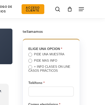
OGO DE
search
ACCESO
Menú
CLIENTE
IOS
te llamamos
TE
ELIGE UNA OPCION
*
PIDE UNA MUESTRA
LLAMAMOS
PIDE MAS INFO
+ INFO CLASES ON LINE
CASOS PRÁCTICOS
Teléfono
*
r.
Correo electrónico
*