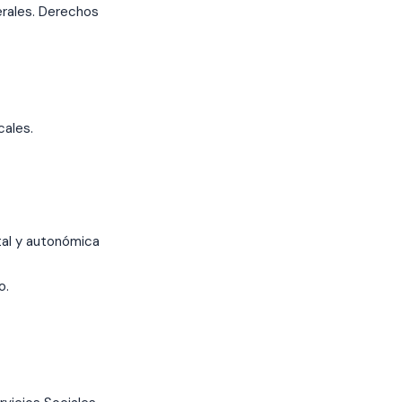
erales. Derechos
cales.
tal y autonómica
o.