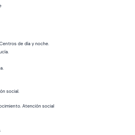
e
Centros de día y noche.
ucía.
a.
ón social.
nocimiento. Atención social
s