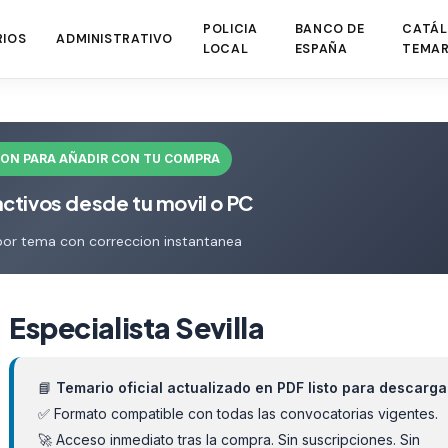
POLICIA
BANCO DE
CATÁL
RIOS
ADMINISTRATIVO
LOCAL
ESPAÑA
TEMAR
ION PARA AÑADIR CON TU COMPRA
activos desde tu movil o PC
por tema con correccion instantanea
Especialista Sevilla
📘
Temario oficial actualizado en PDF listo para descarga
✅ Formato compatible con todas las convocatorias vigentes.
🚀 Acceso inmediato tras la compra. Sin suscripciones. Sin