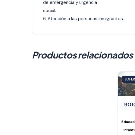
de emergencia y urgencia
social.
6. Atención a las personas inmigrantes.
Productos relacionados
¡OFER
El
90
prec
orig
era:
Educad
120
infanti