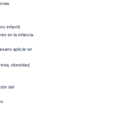
ncias
o infantil.
es en la infancia.
esario
aplicar en
rexia, obesidad,
nción
del
es