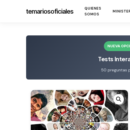
Skip
QUIENES
temariosoficiales
to
MINISTE
SOMOS
main
content
NUEVA OPC
Tests Inter
50 preguntas 