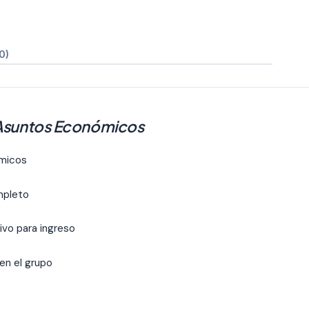
0)
Asuntos Económicos
micos
mpleto
ivo para ingreso
 en el grupo