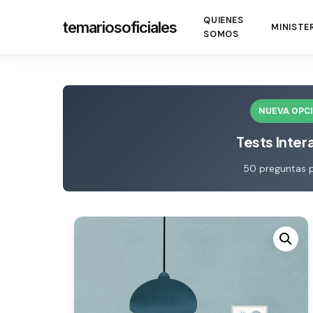
Skip
QUIENES
temariosoficiales
to
MINISTE
SOMOS
main
content
NUEVA OPC
Tests Inter
50 preguntas 