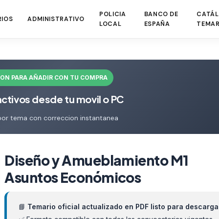
POLICIA
BANCO DE
CATÁL
RIOS
ADMINISTRATIVO
LOCAL
ESPAÑA
TEMAR
ION PARA AÑADIR CON TU COMPRA
activos desde tu movil o PC
por tema con correccion instantanea
Diseño y Amueblamiento M1
Asuntos Económicos
📘
Temario oficial actualizado en PDF listo para descarga