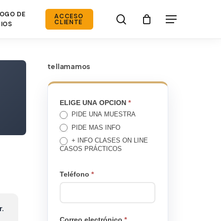
OGO DE
search
ACCESO
Menú
CLIENTE
IOS
te llamamos
TE
ELIGE UNA OPCION
*
PIDE UNA MUESTRA
LLAMAMOS
PIDE MAS INFO
+ INFO CLASES ON LINE
CASOS PRÁCTICOS
Teléfono
*
r.
Correo electrónico
*