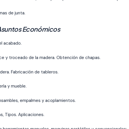
mas de junta.
Asuntos Económicos
el acabado.
ce y troceado de la madera. Obtención de chapas.
era. Fabricación de tableros.
ría y mueble.
Ensambles, empalmes y acoplamientos.
s, Tipos. Aplicaciones.
 herramientas manuales, maquinas portátiles y convencionales: