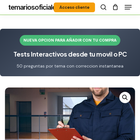
Menú
Skip
temariosoficiales
Acceso cliente
to
search
Close
main
Menu
content
NUEVA OPCION PARA AÑADIR CON TU COMPRA
Tests Interactivos desde tu movil o PC
50 preguntas por tema con correccion instantanea