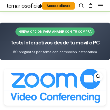
Menú
Skip
temariosoficiales
Acceso cliente
to
search
Close
main
Menu
content
NUEVA OPCION PARA AÑADIR CON TU COMPRA
Tests Interactivos desde tu movil o PC
50 preguntas por tema con correccion instantanea