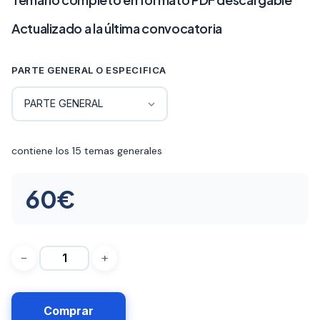
precios:
desde
Actualizado a la última convocatoria
60€
PARTE GENERAL O ESPECIFICA
hasta
188€
contiene los 15 temas generales
60
€
Comprar