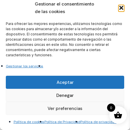
Tema 28. Gabinetes de comunicación de las
Gestionar el consentimiento
instituciones
de las cookies
Para ofrecer las mejores experiencias, utilizamos tecnologías como
públicas. Objetivos y funciones. Medios
las cookies para almacenar y/o acceder a la información del
dispositivo. El consentimiento de estas tecnologías nos permitirá
utilizados. Gabinetes y oficinas de comunicación
procesar datos como el comportamiento de navegación o las
identificaciones únicas en este sitio. No consentir o retirar el
de la
consentimiento, puede afectar negativamente a ciertas
características y funciones.
Administración General del Estado en España y
Gestionar los servicios
en el exterior.
Aceptar
Tema 29. Empresas de imagen y asesoría en
materia de
Denegar
comunicación. Servicios que prestan.
0
Ver preferencias
Implantación en España. Imagen e identidad
Política de cookies
Política de Privacidad
Política de privacidad
institucional.