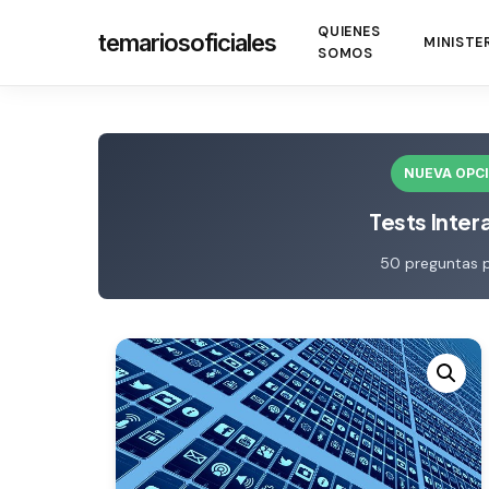
Skip
QUIENES
temariosoficiales
to
MINISTE
SOMOS
main
content
NUEVA OPC
Tests Inter
50 preguntas 