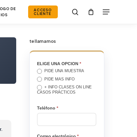
OGO DE
search
ACCESO
Menú
CLIENTE
IOS
te llamamos
TE
ELIGE UNA OPCION
*
PIDE UNA MUESTRA
LLAMAMOS
PIDE MAS INFO
+ INFO CLASES ON LINE
CASOS PRÁCTICOS
Teléfono
*
r.
Correo electrónico
*