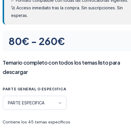
✅ Formato compatible con todas las convocatorias vigentes.
🚀 Acceso inmediato tras la compra. Sin suscripciones. Sin
esperas.
Rango
80
€
-
260
€
de
precios:
Temario completo con todos los temas listo para
descargar
desde
80€
PARTE GENERAL O ESPECIFICA
hasta
260€
Contiene los 45 temas específicos