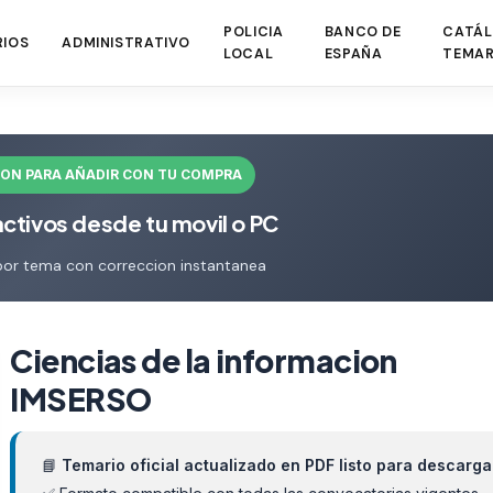
POLICIA
BANCO DE
CATÁL
RIOS
ADMINISTRATIVO
LOCAL
ESPAÑA
TEMAR
ION PARA AÑADIR CON TU COMPRA
activos desde tu movil o PC
por tema con correccion instantanea
Ciencias de la informacion
IMSERSO
📘
Temario oficial actualizado en PDF listo para descarga