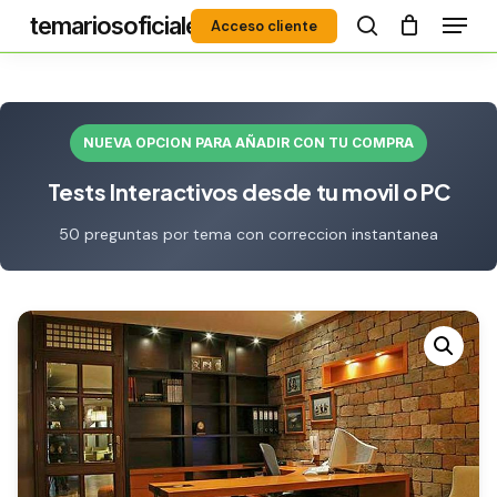
Menú
Skip
temariosoficiales
Acceso cliente
to
search
Close
main
Menu
content
NUEVA OPCION PARA AÑADIR CON TU COMPRA
Tests Interactivos desde tu movil o PC
50 preguntas por tema con correccion instantanea