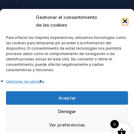
Buscar
Buscar
Gestionar el consentimiento
de las cookies
Para ofrecer las mejores experiencias, utilizamos tecnologías como
las cookies para almacenar y/o acceder a la información del
Todos nuestros productos tienen 
dispositivo. El consentimiento de estas tecnologías nos permitirá
incluido el IVA en su precio.
procesar datos como el comportamiento de navegación o las
identificaciones únicas en este sitio. No consentir o retirar el
consentimiento, puede afectar negativamente a ciertas
características y funciones.
Gestionar los servicios
Formacionventiocho2023 SL
Aceptar
Denegar
0
Ver preferencias
© 2026 temariosoficiales. temariosoficiales.com