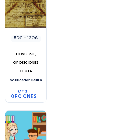
Rango
50
€
-
120
€
de
precios:
desde
,
CONSERJE
50€
hasta
OPOSICIONES
120€
CEUTA
Notificador Ceuta
VER
OPCIONES
Este
producto
tiene
múltiples
variantes.