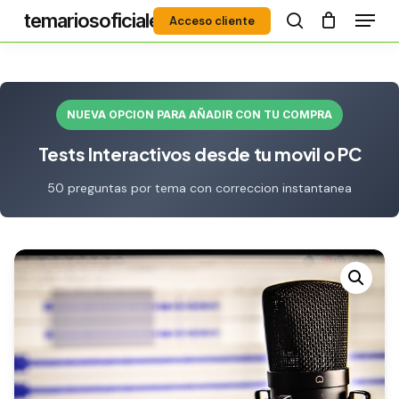
Menú
Skip
temariosoficiales
Acceso cliente
to
search
Close
main
Menu
content
NUEVA OPCION PARA AÑADIR CON TU COMPRA
Tests Interactivos desde tu movil o PC
50 preguntas por tema con correccion instantanea