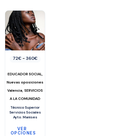
Rango
72
€
-
360
€
de
precios:
desde
,
EDUCADOR SOCIAL
72€
hasta
Nuevas oposiciones
360€
,
Valencia
SERVICIOS
A LA COMUNIDAD
Técnico Superior
Servicios Sociales
Ayto. Manises
VER
OPCIONES