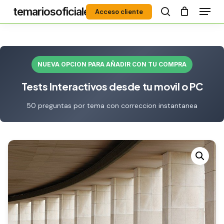
Menú
Skip
temariosoficiales
Acceso cliente
to
search
Close
main
Menu
content
NUEVA OPCION PARA AÑADIR CON TU COMPRA
Tests Interactivos desde tu movil o PC
50 preguntas por tema con correccion instantanea