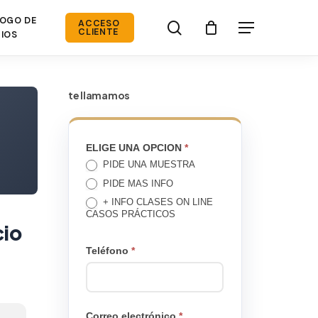
OGO DE
search
ACCESO
Menú
CLIENTE
IOS
te llamamos
TE
ELIGE UNA OPCION
*
PIDE UNA MUESTRA
LLAMAMOS
PIDE MAS INFO
+ INFO CLASES ON LINE
CASOS PRÁCTICOS
cio
Teléfono
*
Correo electrónico
*