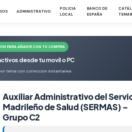
POLICIA
BANCO DE
CATÁL
RIOS
ADMINISTRATIVO
LOCAL
ESPAÑA
TEMAR
ION PARA AÑADIR CON TU COMPRA
activos desde tu movil o PC
por tema con correccion instantanea
Auxiliar Administrativo del Servi
Madrileño de Salud (SERMAS) –
Grupo C2