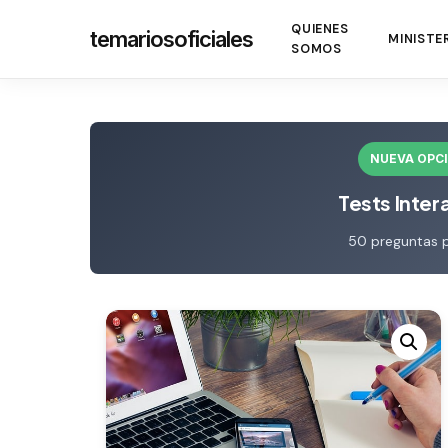
Skip
QUIENES
temariosoficiales
to
MINISTE
SOMOS
main
content
NUEVA OPC
Tests Inter
50 preguntas 