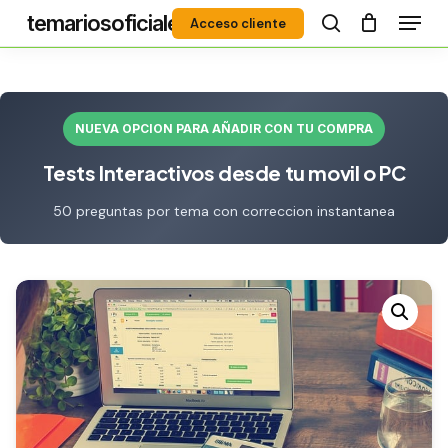
Menú
Skip
temariosoficiales
Acceso cliente
to
search
Close
main
Menu
content
NUEVA OPCION PARA AÑADIR CON TU COMPRA
Tests Interactivos desde tu movil o PC
50 preguntas por tema con correccion instantanea