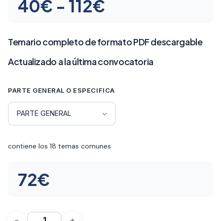
Rango
40
€
-
112
€
de
precios:
Temario completo de formato PDF descargable
desde
Actualizado a la última convocatoria
40€
PARTE GENERAL O ESPECIFICA
hasta
112€
contiene los 18 temas comunes
72
€