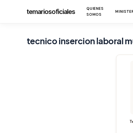
Skip
QUIENES
temariosoficiales
to
MINISTE
SOMOS
main
content
tecnico insercion laboral m
Presione enter para buscar o ESC para cerrar
T