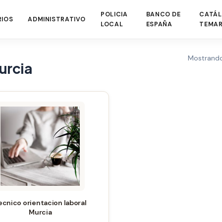
POLICIA
BANCO DE
CATÁL
RIOS
ADMINISTRATIVO
LOCAL
ESPAÑA
TEMAR
Mostrando
urcia
Este
producto
tiene
múltiples
variantes.
Las
opciones
se
ecnico orientacion laboral
pueden
Murcia