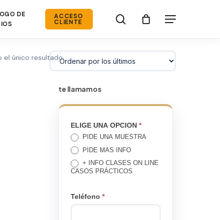
OGO DE
search
ACCESO
Menú
CLIENTE
IOS
 el único resultado
te llamamos
TE
ELIGE UNA OPCION
*
PIDE UNA MUESTRA
LLAMAMOS
PIDE MAS INFO
+ INFO CLASES ON LINE
CASOS PRÁCTICOS
Teléfono
*