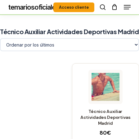
Menú
Skip
temariosoficiales
Acceso cliente
to
search
Close
main
Menu
content
Técnico Auxiliar Actividades Deportivas Madrid
Técnico Auxiliar
Actividades Deportivas
Madrid
80
€