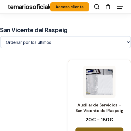
Menú
Skip
temariosoficiales
Acceso cliente
to
search
Close
main
Menu
content
San Vicente del Raspeig
Este
producto
tiene
múltiples
variantes.
Auxiliar de Servicios –
Las
San Vicente del Raspeig
opciones
Rango
20
€
-
180
€
se
de
pueden