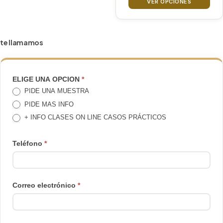
precios
VER OPCIONES
elegir
desde
20€
en
hasta
la
te llamamos
180€
página
de
producto
TE
ELIGE UNA OPCION
*
PIDE UNA MUESTRA
LLAMAMOS
PIDE MAS INFO
+ INFO CLASES ON LINE CASOS PRÁCTICOS
Teléfono
*
Correo electrónico
*