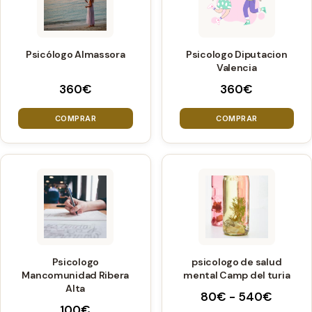
producto
producto
Psicólogo Almassora
Psicologo Diputacion
Valencia
360
€
360
€
COMPRAR
COMPRAR
Este
producto
tiene
múltiples
variantes.
Psicologo
psicologo de salud
Las
Mancomunidad Ribera
mental Camp del turia
opciones
Alta
Rango
80
€
-
540
€
se
100
€
de