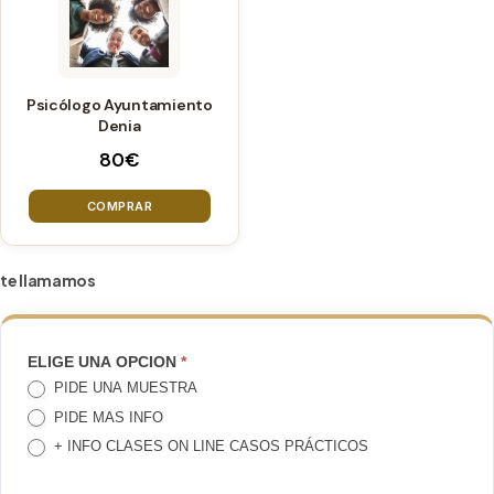
de
de
producto
producto
Psicólogo Ayuntamiento
Denia
80
€
COMPRAR
te llamamos
TE
ELIGE UNA OPCION
*
PIDE UNA MUESTRA
LLAMAMOS
PIDE MAS INFO
+ INFO CLASES ON LINE CASOS PRÁCTICOS