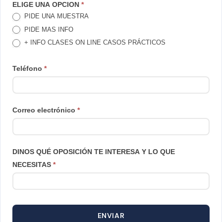
TE
ELIGE UNA OPCION
*
PIDE UNA MUESTRA
LLAMAMOS
PIDE MAS INFO
+ INFO CLASES ON LINE CASOS PRÁCTICOS
Teléfono
*
Correo electrónico
*
DINOS QUÉ OPOSICIÓN TE INTERESA Y LO QUE
NECESITAS
*
ENVIAR