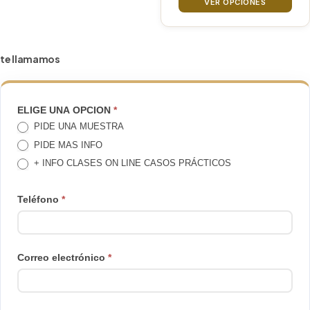
precios
VER OPCIONES
elegir
desde
68€
en
hasta
la
te llamamos
308€
página
de
producto
TE
ELIGE UNA OPCION
*
PIDE UNA MUESTRA
LLAMAMOS
PIDE MAS INFO
+ INFO CLASES ON LINE CASOS PRÁCTICOS
Teléfono
*
Correo electrónico
*