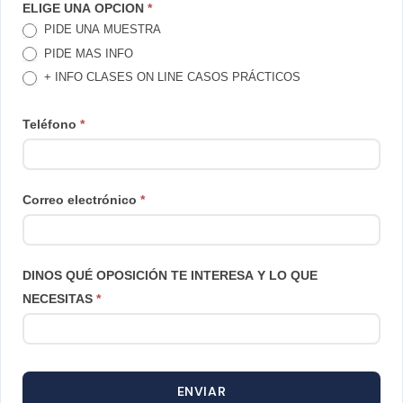
producto
producto
TE
ELIGE UNA OPCION
*
PIDE UNA MUESTRA
LLAMAMOS
PIDE MAS INFO
+ INFO CLASES ON LINE CASOS PRÁCTICOS
Teléfono
*
Correo electrónico
*
DINOS QUÉ OPOSICIÓN TE INTERESA Y LO QUE
NECESITAS
*
ENVIAR