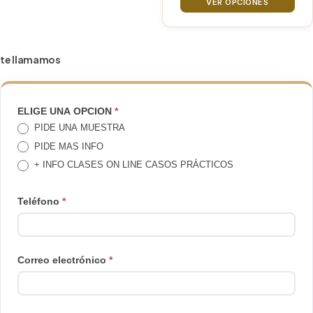
precios
VER OPCIONES
elegir
desde
68€
en
hasta
la
te llamamos
212€
página
de
producto
TE
ELIGE UNA OPCION
*
PIDE UNA MUESTRA
LLAMAMOS
PIDE MAS INFO
+ INFO CLASES ON LINE CASOS PRÁCTICOS
Teléfono
*
Correo electrónico
*