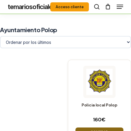
Menú
Skip
temariosoficiales
Acceso cliente
to
search
Close
main
Menu
content
Ayuntamiento Polop
Policia local Polop
160
€