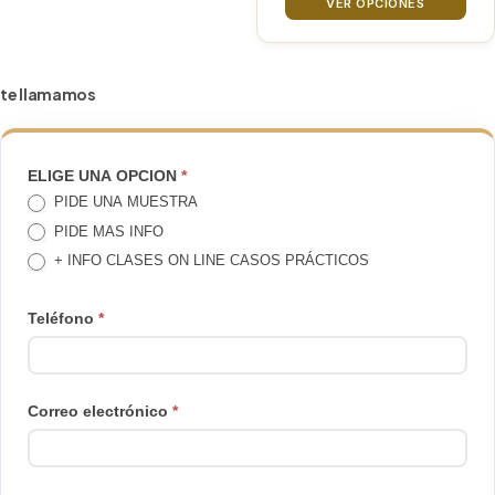
precios
VER OPCIONES
elegir
desde
64€
en
hasta
la
te llamamos
236€
página
de
producto
TE
ELIGE UNA OPCION
*
PIDE UNA MUESTRA
LLAMAMOS
PIDE MAS INFO
+ INFO CLASES ON LINE CASOS PRÁCTICOS
Teléfono
*
Correo electrónico
*