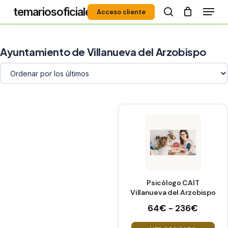
Menú
Skip
temariosoficiales
Acceso cliente
to
search
Close
main
Menu
content
Ayuntamiento de Villanueva del Arzobispo
Este
producto
tiene
múltiples
variantes.
Psicólogo CAIT
Las
Villanueva del Arzobispo
opciones
Rango
64
€
-
236
€
se
de
pueden