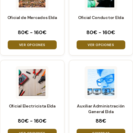
producto
producto
múltiples
múltiples
variantes.
variantes.
Oficial de Mercados Elda
Oficial Conductor Elda
Las
Las
opciones
opciones
Rango
Rango
80
€
-
160
€
80
€
-
160
€
se
se
de
de
pueden
pueden
precios:
precios
VER OPCIONES
VER OPCIONES
elegir
elegir
desde
desde
80€
80€
en
en
hasta
hasta
la
la
Este
160€
160€
página
página
producto
de
de
tiene
producto
producto
múltiples
variantes.
Oficial Electricista Elda
Auxiliar Administración
Las
General Elda
opciones
Rango
80
€
-
160
€
88
€
se
de
pueden