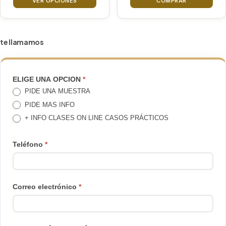
precios:
VER OPCIONES
COMPRAR
elegir
desde
80€
en
hasta
la
te llamamos
160€
página
de
producto
TE
ELIGE UNA OPCION
*
PIDE UNA MUESTRA
LLAMAMOS
PIDE MAS INFO
+ INFO CLASES ON LINE CASOS PRÁCTICOS
Teléfono
*
Correo electrónico
*