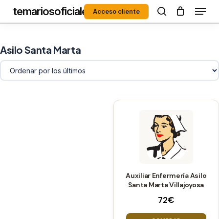
Menú
Skip
temariosoficiales
Acceso cliente
to
search
Close
main
Menu
content
Asilo Santa Marta
Auxiliar Enfermería Asilo
Santa Marta Villajoyosa
72
€